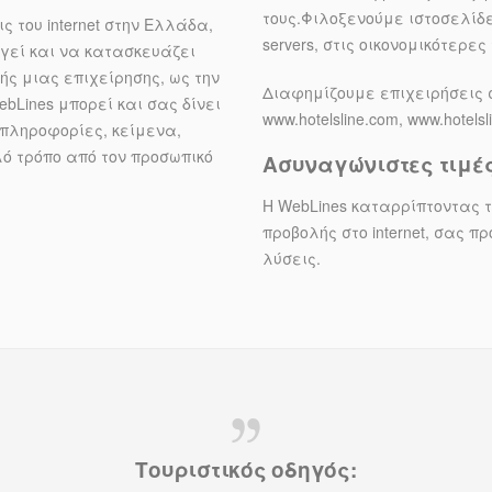
τους.Φιλοξενούμε ιστοσελίδ
ς του internet στην Ελλάδα,
servers, στις οικονομικότερες
ργεί και να κατασκευάζει
ής μιας επιχείρησης, ως την
Διαφημίζουμε επιχειρήσεις 
bLines μπορεί και σας δίνει
www.hotelsline.com, www.hotels
 πληροφορίες, κείμενα,
ό τρόπο από τον προσωπικό
Ασυναγώνιστες τιμέ
Η WebLines καταρρίπτοντας τ
προβολής στο internet, σας π
λύσεις.
Τουριστικός οδηγός: