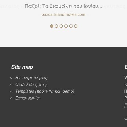
Παλαιός Άγιος Αθανάσιος: Ατελείωτα μαγευτικός..
palaiosagiosathanasios.com
Site map
Η εταιρεία μας
W
Οι σελίδες μας
Κ
Templates (πρότυπα και demo)
Π
Επικοινωνία
P
E
Ο