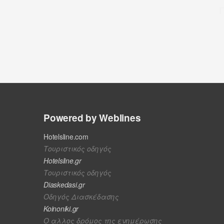
Powered by Weblines
Hotelsline.com
Τουριστικός οδηγός
Hotelsline.gr
Τουριστικός οδηγός
Diaskedasi.gr
Οδηγός Διασκέδασης
Koinoniki.gr
Ο αλλος δρόμος της ενημέρωσης