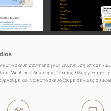
dios
ην κατασκευή συντήρηση και ανανέωση ιστοσελίδων
δα η "WebLines" δημιουργεί ιστοσελίδες για την 
μιουργούμε και να κατασκευάζουμε σελίδες σύμφω